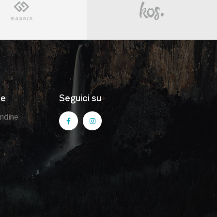
he
Seguici su
andine