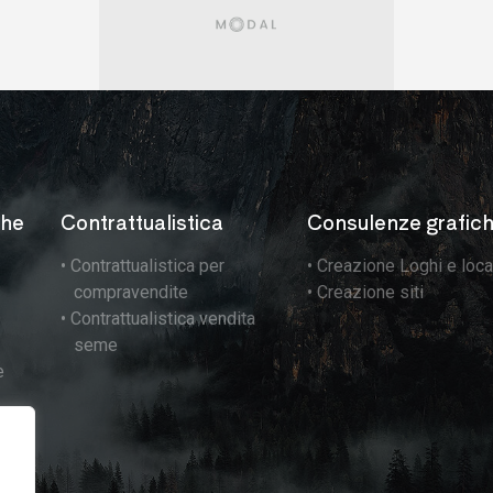
che
Contrattualistica
Consulenze grafic
• Contrattualistica per
• Creazione Loghi e
loc
compravendite
• Creazione siti
• Contrattualistica vendita
seme
e