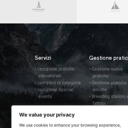
Servizi
Gestione prati
• Iscrizione pratiche
• Gestione nuove
allevatoriali
pratiche
• Iscrizioni di categoria
• Gestione pratiche
• Iscrizione special
avviate
events
• Breeding stalloni 
fattrici
We value your privacy
We use cookies to enhance your browsing experience,